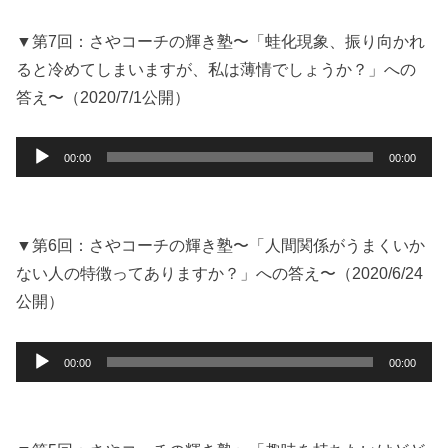
レ
ー
▼第7回：さやコーチの輝き塾〜「蛙化現象、振り向かれ
ヤ
ると冷めてしまいますが、私は薄情でしょうか？」への
ー
答え〜（2020/7/1公開）
音
00:00
00:00
声
プ
レ
ー
▼第6回：さやコーチの輝き塾〜「人間関係がうまくいか
ヤ
ない人の特徴ってありますか？」への答え〜（2020/6/24
ー
公開）
音
00:00
00:00
声
プ
レ