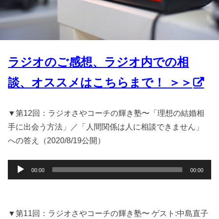
ラジオのご感想、ラジオ内での相
談、オススメはこちらまで！ ＞＞
▼第12回：ラジオさやコーチの輝き塾〜「理想の結婚相
手に出会う方法」／「人間関係は人に相談できません」
への答え（2020/8/19公開）
音
00:00
00:00
声
プ
レ
ー
▼第11回：ラジオさやコーチの輝き塾〜 ゲスト:中島直子