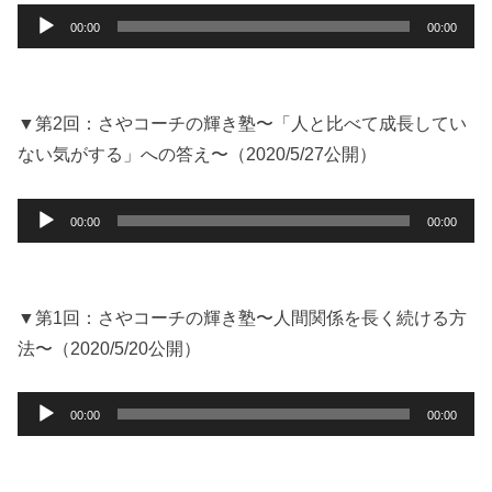
音
00:00
00:00
声
プ
レ
ー
▼第2回：さやコーチの輝き塾〜「人と比べて成長してい
ヤ
ない気がする」への答え〜（2020/5/27公開）
ー
音
00:00
00:00
声
プ
レ
ー
▼第1回：さやコーチの輝き塾〜人間関係を長く続ける方
ヤ
法〜（2020/5/20公開）
ー
音
00:00
00:00
声
プ
レ