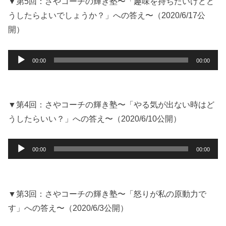
ー
▼第5回：さやコーチの輝き塾〜「趣味を持ちたいけどど
ヤ
うしたらよいでしょうか？」への答え〜（2020/6/17公
ー
開）
音
00:00
00:00
声
プ
レ
ー
▼第4回：さやコーチの輝き塾〜「やる気が出ない時はど
ヤ
うしたらいい？」への答え〜（2020/6/10公開）
ー
音
00:00
00:00
声
プ
レ
ー
▼第3回：さやコーチの輝き塾〜「怒りが私の原動力で
ヤ
す」への答え〜（2020/6/3公開）
ー