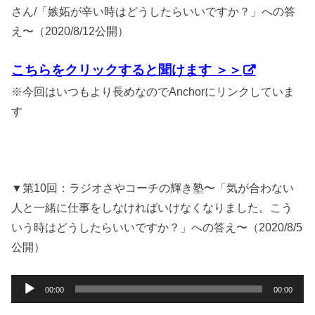
ヤ
さん/「嫉妬が辛い時はどうしたらいいですか？」への答
ー
え〜（2020/8/12公開）
こちらをクリックすると聞けます ＞＞
※今回はいつもより長めなのでAnchorにリンクしていま
す
▼第10回：ラジオさやコーチの輝き塾〜「気が合わない
人と一緒に仕事をしなければいけなくなりました。こう
いう時はどうしたらいいですか？」への答え〜（2020/8/5
公開）
音
00:00
00:00
声