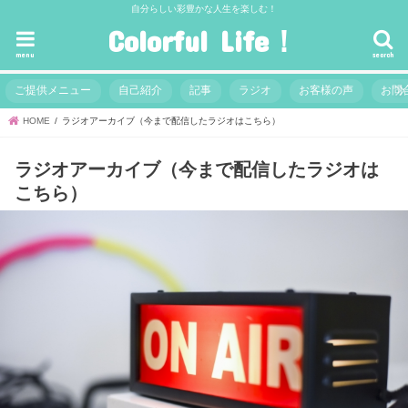
自分らしい彩豊かな人生を楽しむ！
Colorful Life！
menu
search
ご提供メニュー
自己紹介
記事
ラジオ
お客様の声
お問
HOME
ラジオアーカイブ（今まで配信したラジオはこちら）
ラジオアーカイブ（今まで配信したラジオは
こちら）