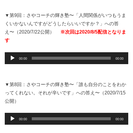
プ
レ
ー
▼第9回：さやコーチの輝き塾〜「人間関係がいつもうま
ヤ
くいかないんですがどうしたらいいですか？」への答
ー
え〜（2020/7/22公開）
※次回は2020/8/5配信となりま
す
音
00:00
00:00
声
プ
レ
ー
▼第8回：さやコーチの輝き塾〜「誰も自分のことをわか
ヤ
ってくれない。それが辛いです」への答え〜（2020/7/15
ー
公開）
音
00:00
00:00
声
プ