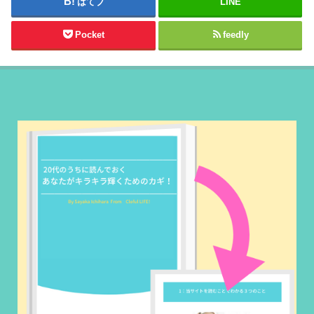
はてブ
LINE
Pocket
feedly