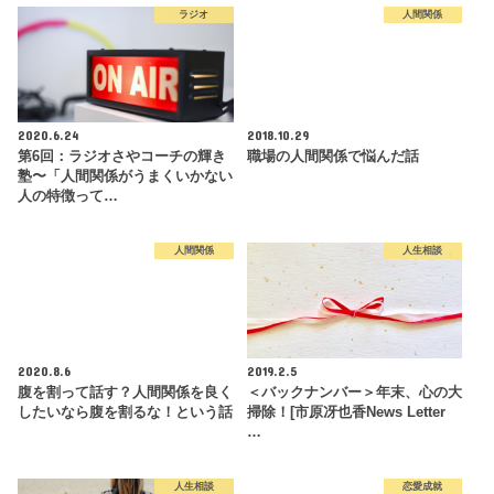
ラジオ
人間関係
2020.6.24
2018.10.29
第6回：ラジオさやコーチの輝き
職場の人間関係で悩んだ話
塾〜「人間関係がうまくいかない
人の特徴って…
人間関係
人生相談
2020.8.6
2019.2.5
腹を割って話す？人間関係を良く
＜バックナンバー＞年末、心の大
したいなら腹を割るな！という話
掃除！[市原冴也香News Letter
…
人生相談
恋愛成就