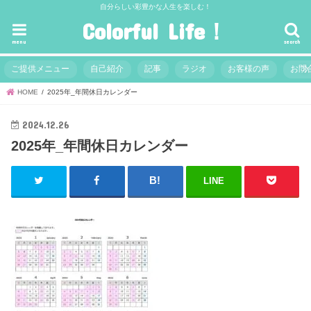
自分らしい彩豊かな人生を楽しむ！
Colorful Life！
menu
search
ご提供メニュー
自己紹介
記事
ラジオ
お客様の声
お問
HOME
2025年_年間休日カレンダー
2024.12.26
2025年_年間休日カレンダー
LINE