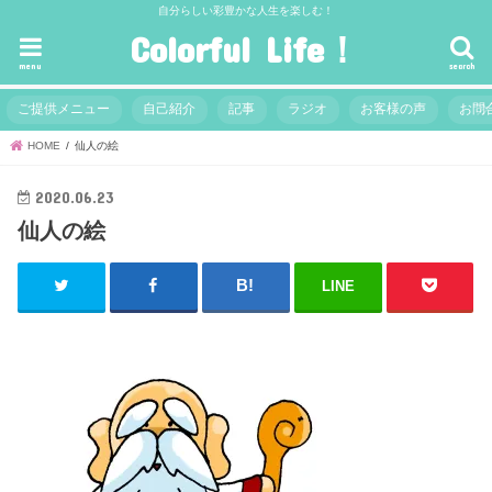
自分らしい彩豊かな人生を楽しむ！
Colorful Life！
menu
search
ご提供メニュー
自己紹介
記事
ラジオ
お客様の声
お問
HOME
仙人の絵
2020.06.23
仙人の絵
LINE