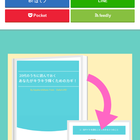
はてブ
LINE
Pocket
feedly