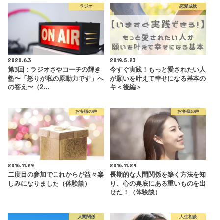
ラジオ
恋愛成就
2020.6.3
2019.5.23
第3回：ラジオさやコーチの輝き
今すぐ実践！もっと愛されたい人
塾〜「怒りが私の原動力です」へ
が願いを叶えて幸せになる基本の
の答え〜（2…
キ＜後編＞
お客様の声
お客様の声
2016.11.29
2016.11.29
二度目の参加でこれからが益々楽
長期的な人間関係を築く方法を知
しみになりました（体験談）
り、心の奥底にある重いものを出
せた！（体験談）
人間関係
人生相談