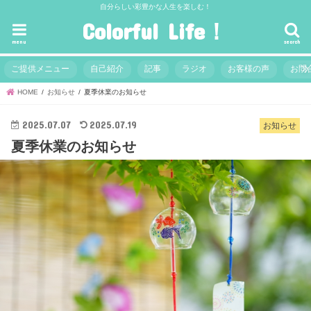
自分らしい彩豊かな人生を楽しむ！
Colorful Life！
menu
search
ご提供メニュー
自己紹介
記事
ラジオ
お客様の声
お問
HOME
お知らせ
夏季休業のお知らせ
2025.07.07
2025.07.19
お知らせ
夏季休業のお知らせ