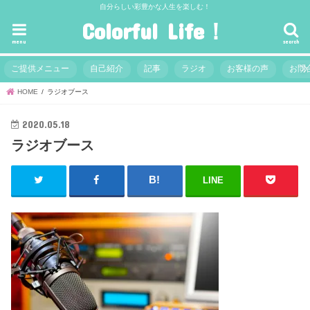
自分らしい彩豊かな人生を楽しむ！
Colorful Life！
menu
search
ご提供メニュー
自己紹介
記事
ラジオ
お客様の声
お問
HOME
ラジオブース
2020.05.18
ラジオブース
LINE