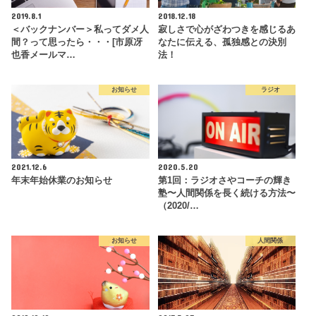
2019.8.1
2018.12.18
＜バックナンバー＞私ってダメ人
寂しさで心がざわつきを感じるあ
間？って思ったら・・・[市原冴
なたに伝える、孤独感との決別
也香メールマ…
法！
お知らせ
ラジオ
2021.12.6
2020.5.20
年末年始休業のお知らせ
第1回：ラジオさやコーチの輝き
塾〜人間関係を長く続ける方法〜
（2020/…
お知らせ
人間関係