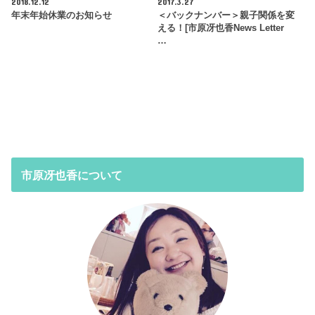
2018.12.12
2017.3.27
年末年始休業のお知らせ
＜バックナンバー＞親子関係を変
える！[市原冴也香News Letter
…
市原冴也香について