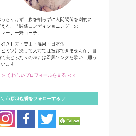
ぶっちゃけず、腹を割らずに人間関係を劇的に
変える、「関係コンディショニング」の
トレーナー兼コーチ。
【好き】夫・登山・温泉・日本酒
【ヒミツ】決して人前では披露できませんが、自
宅で夫とふたりの時には即興ソングを歌い、踊っ
ています
＞＞ くわしいプロフィールを見る ＜＜
＼ 市原冴也香をフォローする ／