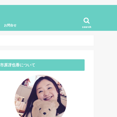
お問合せ
search
市原冴也香について