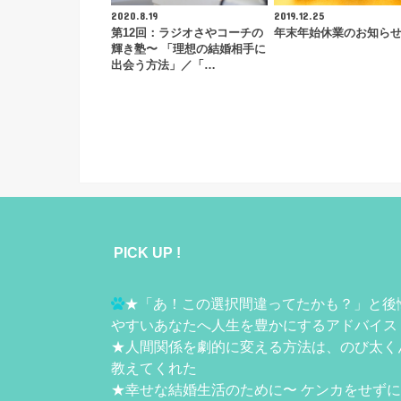
2020.8.19
2019.12.25
第12回：ラジオさやコーチの
年末年始休業のお知ら
輝き塾〜 「理想の結婚相手に
出会う方法」／「…
PICK UP !
★
「あ！この選択間違ってたかも？」と後
やすいあなたへ人生を豊かにするアドバイス
★
人間関係を劇的に変える方法は、のび太く
教えてくれた
★
幸せな結婚生活のために〜 ケンカをせず