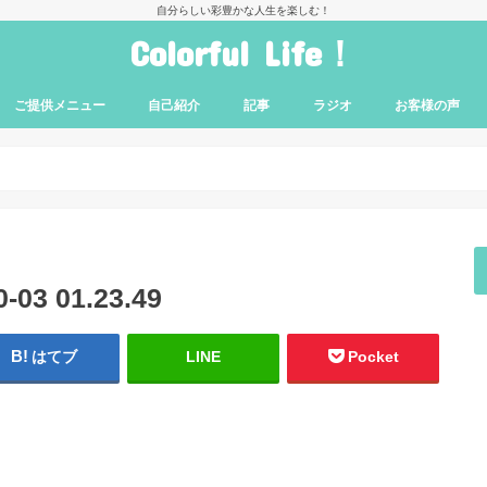
自分らしい彩豊かな人生を楽しむ！
Colorful Life！
ご提供メニュー
自己紹介
記事
ラジオ
お客様の声
人間関係［コラム］
恋愛成就［コラム］
人生相談［コラム］
3 01.23.49
はてブ
LINE
Pocket