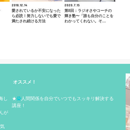
2018.12.14
2020.7.15
せ
愛されているか不安になった
第8回：ラジオさやコーチの
ら必読！努力しないでも愛で
輝き塾〜「誰も自分のことを
満たされ続ける方法
わかってくれない。そ…
オススメ！
悔し
★
人間関係を自分でいつでもスッキリ解決する
講座！
んが
に気