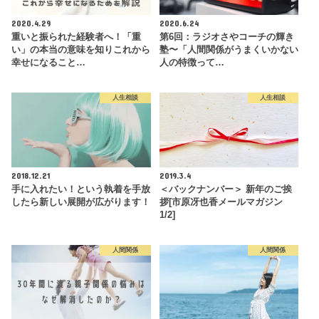
2020.4.29
2020.6.24
重いと振られた経験者へ！「重
第6回：ラジオさやコーチの輝き
い」の本当の意味を知りこれから
塾〜「人間関係がうまくいかない
幸せになること…
人の特徴って…
人生相談
人生相談
2018.12.21
2019.3.4
手に入れたい！という執着を手放
＜バックナンバー＞ 新年のご挨
したら新しい展開が広がります！
拶[市原冴也香メールマガジン
1/2]
人間関係
人間関係