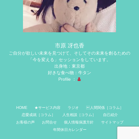
市原 冴也香
ご自分が欲しい未来を見つけて、そしてその未来を創るための
「今を変える」セッションをしています。
出身地：東京都
好きな食べ物：牛タン
Profile ：
HOME
★サービス内容
ラジオ
人間関係［コラム］
恋愛成就［コラム］
人生相談［コラム］
自己紹介
お客様の声
お問合せ
個人情報保護方針
サイトマップ
年間休日カレンダー