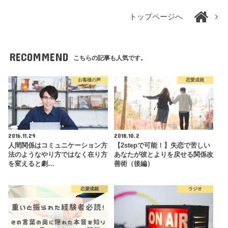
トップページへ
RECOMMEND
こちらの記事も人気です。
お客様の声
恋愛成就
2016.11.29
2018.10.2
人間関係はコミュニケーション方
【2stepで可能！】失恋で苦しい
法のようなやり方ではなく在り方
あなたが彼とよりを戻せる関係改
を変えると劇…
善術（後編）
恋愛成就
ラジオ