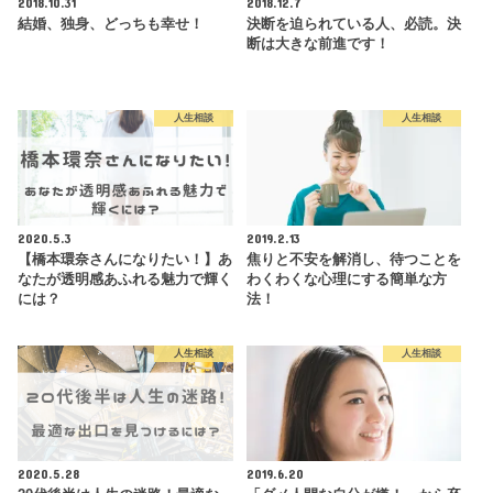
2018.10.31
2018.12.7
結婚、独身、どっちも幸せ！
決断を迫られている人、必読。決
断は大きな前進です！
人生相談
人生相談
2020.5.3
2019.2.13
【橋本環奈さんになりたい！】あ
焦りと不安を解消し、待つことを
なたが透明感あふれる魅力で輝く
わくわくな心理にする簡単な方
には？
法！
人生相談
人生相談
2020.5.28
2019.6.20