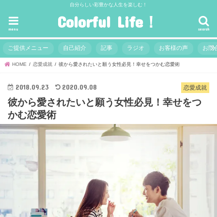
自分らしい彩豊かな人生を楽しむ！
Colorful Life！
menu
search
ご提供メニュー
自己紹介
記事
ラジオ
お客様の声
お問
HOME
恋愛成就
彼から愛されたいと願う女性必見！幸せをつかむ恋愛術
2018.09.23
2020.09.08
恋愛成就
彼から愛されたいと願う女性必見！幸せをつ
かむ恋愛術