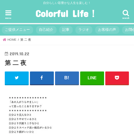
自分らしい彩豊かな人生を楽しむ！
Colorful Life！
menu
search
ご提供メニュー
自己紹介
記事
ラジオ
お客様の声
お問
HOME
第 二 夜
2019.10.22
第 二 夜
LINE