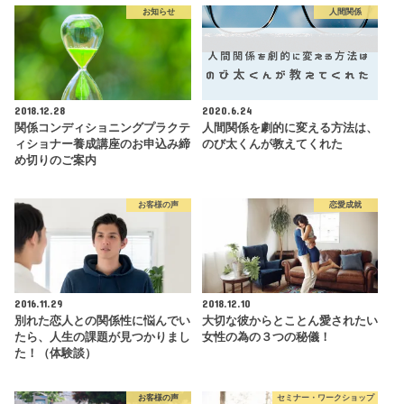
お知らせ
人間関係
2018.12.28
2020.6.24
関係コンディショニングプラクテ
人間関係を劇的に変える方法は、
ィショナー養成講座のお申込み締
のび太くんが教えてくれた
め切りのご案内
お客様の声
恋愛成就
2016.11.29
2018.12.10
別れた恋人との関係性に悩んでい
大切な彼からとことん愛されたい
たら、人生の課題が見つかりまし
女性の為の３つの秘儀！
た！（体験談）
お客様の声
セミナー・ワークショップ