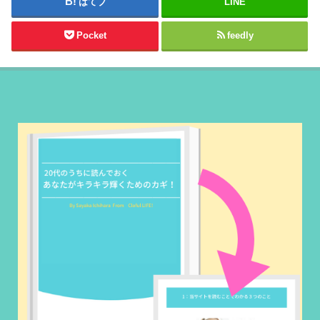
はてブ
LINE
Pocket
feedly