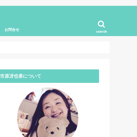
お問合せ
search
市原冴也香について