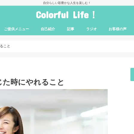
自分らしい彩豊かな人生を楽しむ！
Colorful Life！
ご提供メニュー
自己紹介
記事
ラジオ
お客様の声
人間関係［コラム］
恋愛成就［コラム］
人生相談［コラム］
ること
じた時にやれること