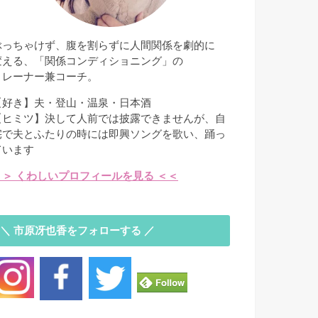
ぶっちゃけず、腹を割らずに人間関係を劇的に
変える、「関係コンディショニング」の
トレーナー兼コーチ。
【好き】夫・登山・温泉・日本酒
【ヒミツ】決して人前では披露できませんが、自
宅で夫とふたりの時には即興ソングを歌い、踊っ
ています
＞＞ くわしいプロフィールを見る ＜＜
＼ 市原冴也香をフォローする ／