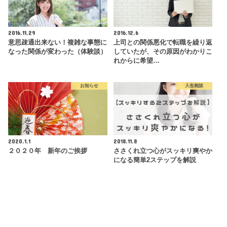
2016.11.29
2016.12.6
意思疎通出来ない！複雑な事態に
上司との関係悪化で転職を繰り返
なった関係が変わった（体験談）
していたが、その原因がわかりこ
れからに希望…
お知らせ
人生相談
2020.1.1
2018.11.8
２０２０年 新年のご挨拶
ささくれ立つ心がスッキリ爽やか
になる簡単2ステップを解説