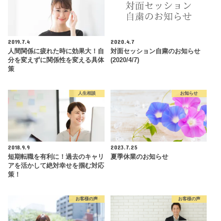
2019.7.4
2020.4.7
人間関係に疲れた時に効果大！自
対面セッション自粛のお知らせ
分を変えずに関係性を変える具体
(2020/4/7)
策
人生相談
お知らせ
2018.9.9
2023.7.25
短期転職を有利に！過去のキャリ
夏季休業のお知らせ
アを活かして絶対幸せを掴む対応
策！
お客様の声
お客様の声