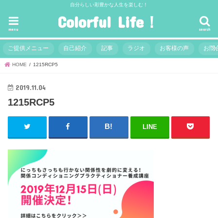
自分らしい彩豊かな人生を楽しむ！
Colorful Life！
menu
search
ご提供メニュー
自己紹介
記事
ラジオ
お客様の声
お問
HOME
1215RCP5
2019.11.04
1215RCP5
LINE