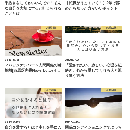
手抜きをしてもいいんです！そん
【転職がうまくいく！】2年で辞
な自分を大切にすると叶えられる
めたら知った方がいいポイント
こととは
人間関係
恋愛成就
2017.5.18
2020.7.2
＜バックナンバー＞人間関係の断
「愛されたい、寂しい」心理を紐
捨離[市原冴也香News Letter 4…
解き、心から愛してくれる人と巡
り逢う方法
人生相談
人間関係
2019.2.24
2017.3.23
自分を愛するとは？幸せを手に入
関係コンディショニングでぶっち