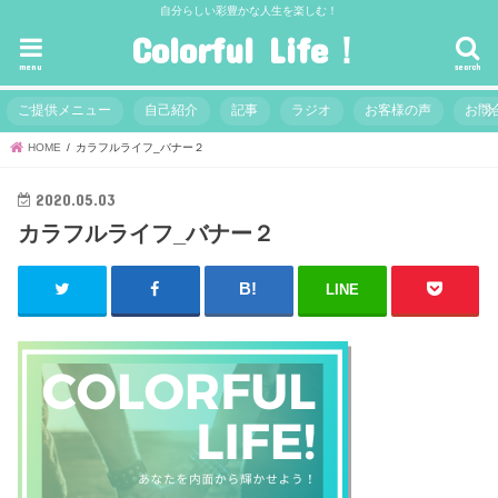
自分らしい彩豊かな人生を楽しむ！
Colorful Life！
menu
search
ご提供メニュー
自己紹介
記事
ラジオ
お客様の声
お問
HOME
カラフルライフ_バナー２
2020.05.03
カラフルライフ_バナー２
LINE