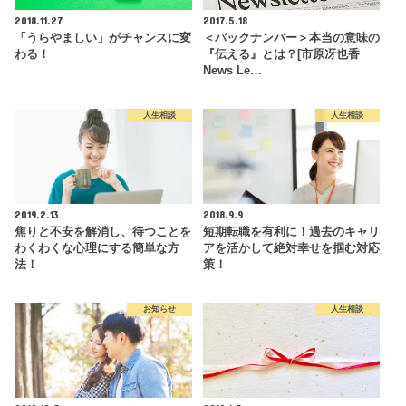
2018.11.27
2017.5.18
「うらやましい」がチャンスに変
＜バックナンバー＞本当の意味の
わる！
『伝える』とは？[市原冴也香
News Le…
人生相談
人生相談
2019.2.13
2018.9.9
焦りと不安を解消し、待つことを
短期転職を有利に！過去のキャリ
わくわくな心理にする簡単な方
アを活かして絶対幸せを掴む対応
法！
策！
お知らせ
人生相談