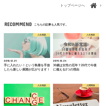
トップページへ
RECOMMEND
こちらの記事も人気です。
人生相談
人生相談
2018.12.21
2019.10.24
手に入れたい！という執着を手放
30歳は女性の厄年？20代で今後
したら新しい展開が広がります！
に備える2つの理由
人生相談
人間関係