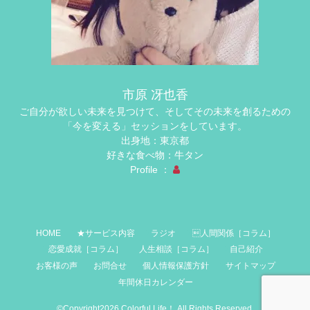
市原 冴也香
ご自分が欲しい未来を見つけて、そしてその未来を創るための
「今を変える」セッションをしています。
出身地：東京都
好きな食べ物：牛タン
Profile ：
HOME
★サービス内容
ラジオ
人間関係［コラム］
恋愛成就［コラム］
人生相談［コラム］
自己紹介
お客様の声
お問合せ
個人情報保護方針
サイトマップ
年間休日カレンダー
©Copyright2026
Colorful Life！
.All Rights Reserved.