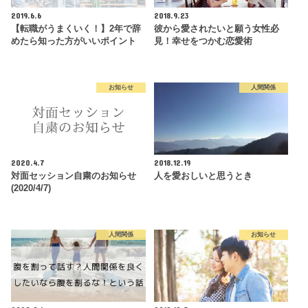
2019.6.6
2018.9.23
【転職がうまくいく！】2年で辞
彼から愛されたいと願う女性必
めたら知った方がいいポイント
見！幸せをつかむ恋愛術
お知らせ
人間関係
2020.4.7
2018.12.19
対面セッション自粛のお知らせ
人を愛おしいと思うとき
(2020/4/7)
人間関係
お知らせ