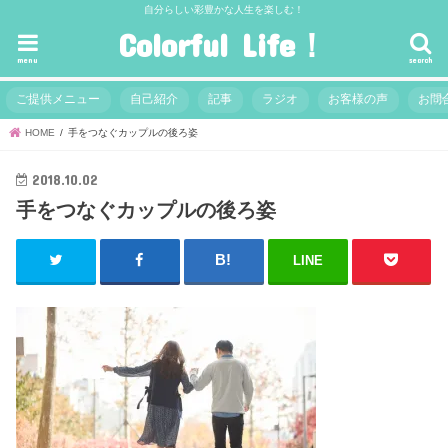
自分らしい彩豊かな人生を楽しむ！
Colorful Life！
menu
search
ご提供メニュー
自己紹介
記事
ラジオ
お客様の声
お問
HOME
手をつなぐカップルの後ろ姿
2018.10.02
手をつなぐカップルの後ろ姿
LINE