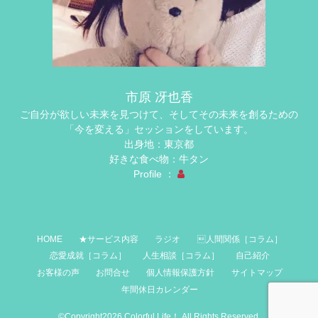
市原 冴也香
ご自分が欲しい未来を見つけて、そしてその未来を創るための
「今を変える」セッションをしています。
出身地：東京都
好きな食べ物：牛タン
Profile ：
HOME
★サービス内容
ラジオ
人間関係［コラム］
恋愛成就［コラム］
人生相談［コラム］
自己紹介
お客様の声
お問合せ
個人情報保護方針
サイトマップ
年間休日カレンダー
©Copyright2026
Colorful Life！
.All Rights Reserved.