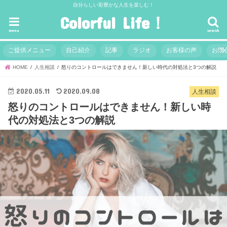
自分らしい彩豊かな人生を楽しむ！
Colorful Life！
menu
search
ご提供メニュー
自己紹介
記事
ラジオ
お客様の声
お問
HOME
人生相談
怒りのコントロールはできません！新しい時代の対処法と3つの解説
2020.05.11
2020.09.08
人生相談
怒りのコントロールはできません！新しい時
代の対処法と3つの解説